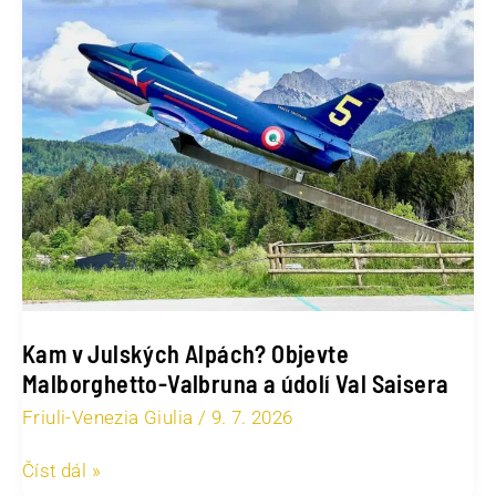
Alpách?
Objevte
Malborghetto-
Valbruna
a
údolí
Val
Saisera
Kam v Julských Alpách? Objevte
Malborghetto-Valbruna a údolí Val Saisera
Friuli-Venezia Giulia
/
9. 7. 2026
Číst dál »