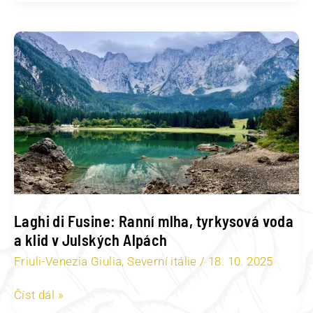
Laghi
di
Fusine:
Ranní
mlha,
tyrkysová
voda
a
klid
v
Julských
Alpách
Laghi di Fusine: Ranní mlha, tyrkysová voda
a klid v Julských Alpách
Friuli-Venezia Giulia
,
Severní itálie
/
18. 10. 2025
Číst dál »